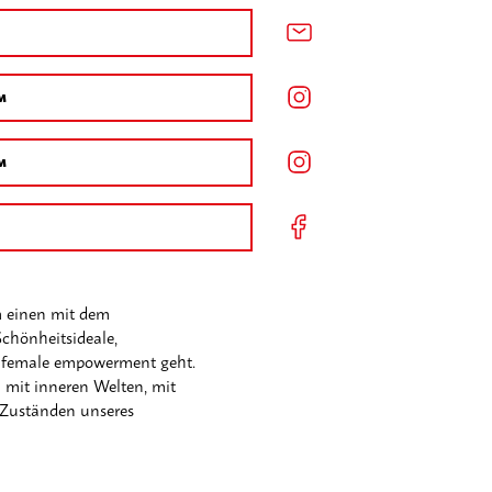
M
M
K
m einen mit dem
chönheitsideale,
d female empowerment geht.
 mit inneren Welten, mit
 Zuständen unseres