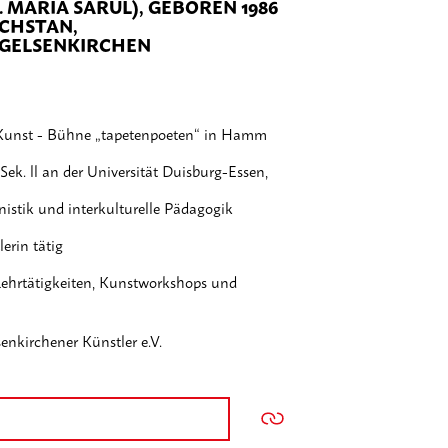
 MARIA SARUL), GEBOREN 1986
ACHSTAN,
 GELSENKIRCHEN
- Kunst - Bühne „tapetenpoeten“ in Hamm
ek. ll an der Universität Duisburg-Essen,
istik und interkulturelle Pädagogik
lerin tätig
e Lehrtätigkeiten, Kunstworkshops und
enkirchener Künstler e.V.