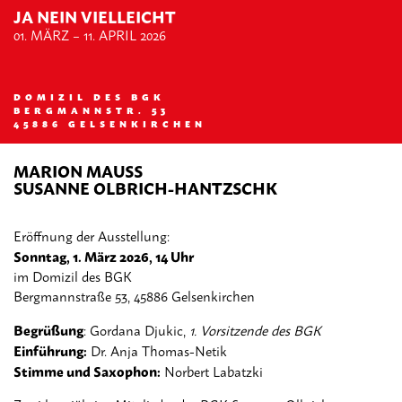
JA NEIN VIELLEICHT
MITGLIEDER
01. MÄRZ – 11. APRIL 2026
VEREIN/DOMIZIL
DOMIZIL DES BGK
BERGMANNSTR. 53
45886 GELSENKIRCHEN
KONTAKT
MARION MAUSS
SUSANNE OLBRICH-HANTZSCHK
Eröffnung der Ausstellung:
Sonntag, 1. März 2026, 14 Uhr
im Domizil des BGK
Bergmannstraße 53, 45886 Gelsenkirchen
Begrüßung
: Gordana Djukic,
1. Vorsitzende des BGK
Einführung:
Dr. Anja Thomas-Netik
Stimme und Saxophon:
Norbert Labatzki