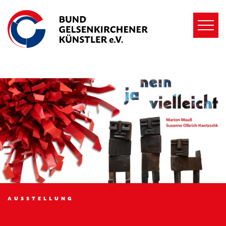
MENÜ
BUND
GELSENKIRCHENER
KÜNSTLER
E.V.
AUSSTELLUNG
VERANSTALTUNGEN